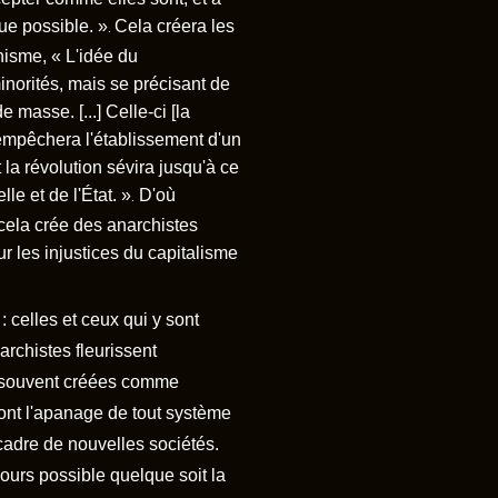
que possible. »
Cela créera les
.
hisme, « L'idée du
norités, mais se précisant de
 masse. [...] Celle-ci [la
, empêchera l'établissement d'un
a révolution sévira jusqu'à ce
lle et de l'État. »
D'où
.
 cela crée des anarchistes
r les injustices du capitalisme
: celles et ceux qui y sont
archistes fleurissent
nt souvent créées comme
sont l'apanage de tout système
cadre de nouvelles sociétés.
ujours possible quelque soit la