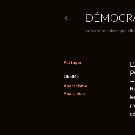
DÉMOCRA
La liberté ne se donne pas, elle
Partager
L
P
Libellés
Anarchisme
N
Anarchiste
le
pa
do