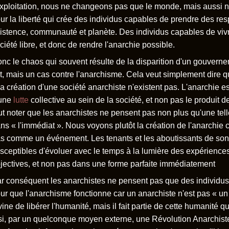
exploitation, nous ne changeons pas que le monde, mais aussi n
ur la liberté qui crée des individus capables de prendre des res
istence, communauté et planète. Des individus capables de vi
ciété libre, et donc de rendre l'anarchie possible.
nc le chaos qui souvent résulte de la disparition d'un gouverne
it, mais un cas contre l'anarchisme. Cela veut simplement dire 
la création d'une société anarchiste n'existent pas. L'anarchie est
'une
lutte
collective au sein de la société, et non pas le produit 
ut noter que les anarchistes ne pensent pas non plus qu'une tell
ns « l'immédiat ». Nous voyons plutôt la création de l'anarchi
s comme un événement. Les tenants et les aboutissants de son
sceptibles d'évoluer avec le temps à la lumière des expérience
jectives, et non pas dans une forme parfaite immédiatement
r conséquent les anarchistes ne pensent pas que des individus 
ur que l'anarchisme fonctionne car un anarchiste n'est pas « un
vine de libérer l'humanité, mais il fait partie de cette humanité qui 
si, par un quelconque moyen externe, une Révolution Anarchiste 