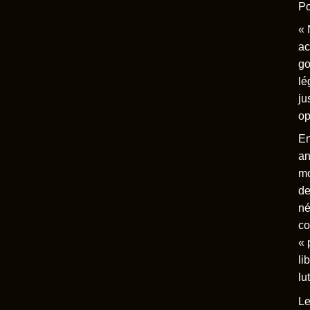
Po
« 
ac
go
lé
ju
op
En
an
mo
de
né
co
« 
li
lu
Le