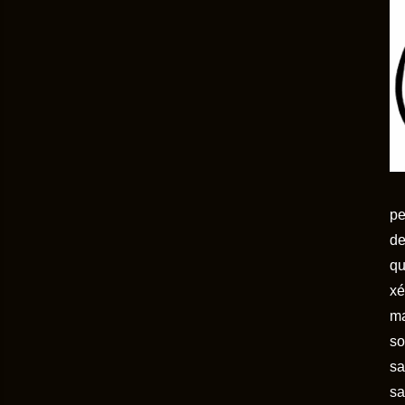
pe
de
qu
xé
ma
so
sa
sa