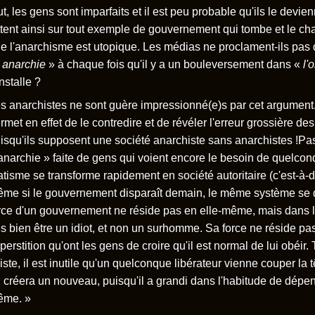
ut, les gens sont imparfaits et il est peu probable qu'ils le devi
ttent ainsi sur tout exemple de gouvernement qui tombe et le ch
e l'anarchisme est utopique. Les médias ne proclament-ils pas
«
anarchie
» à chaque fois qu'il y a un bouleversement dans «
l'
installe ?
s anarchistes ne sont guère impressionné(e)s par cet argument.
rmet en effet de le contredire et de révéler l'erreur grossière de
isqu'ils supposent une société anarchiste sans anarchistes !Pa
anarchie » faite de gens qui voient encore le besoin de quelconq
atisme se transforme rapidement en société autoritaire (c'est-à-di
me si le gouvernement disparaît demain, le même système se d
rce d'un gouvernement ne réside pas en elle-même, mais dans l
ès bien être un idiot, et non un surhomme. Sa force ne réside pa
perstition qu'ont les gens de croire qu'il est normal de lui obéir.
iste, il est inutile qu'un quelconque libérateur vienne couper la t
 créera un nouveau, puisqu'il a grandi dans l'habitude de dépe
ême. »