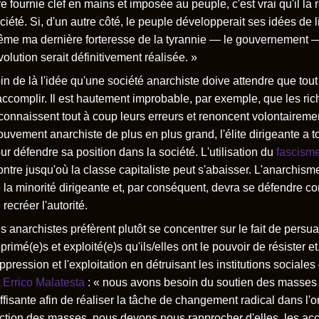
re fournie clef en mains et imposée au peuple, c'est vrai qu'il la rej
ciété. Si, d'un autre côté, le peuple développerait ses idées de lib
me ma dernière forteresse de la tyrannie — le gouvernement — 
volution serait définitivement réalisée. »
in de là l'idée qu'une société anarchiste doive attendre que tou
accomplir. Il est hautement improbable, par exemple, que les ric
connaissent tout à coup leurs erreurs et renoncent volontairemen
uvement anarchiste de plus en plus grand, l'élite dirigeante a to
ur défendre sa position dans la société. L'utilisation du
fascism
ntre jusqu'où la classe capitaliste peut s'abaisser. L'anarchism
 la minorité dirigeante et, par conséquent, devra se défendre con
 recréer l'autorité.
s anarchistes préfèrent plutôt se concentrer sur le fait de persua
primé(e)s et exploité(e)s qu'ils/elles ont le pouvoir de résister et,
oppression et l'exploitation en détruisant les institutions social
t
Errico Malatesta
: « nous avons besoin du soutien des masses 
ffisante afin de réaliser la tâche de changement radical dans l'
action des masses, nous devons nous rapprocher d'elles, les acc