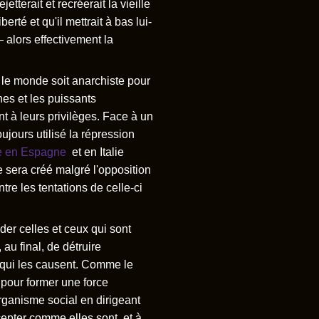
etterait et recréerait la vieille
erté et qu'il mettrait à bas lui-
alors effectivement la
t le monde soit anarchiste pour
hes et les puissants
t à leurs privilèges. Face à un
ujours utilisé la répression
e en Espagne
et en Italie
e sera créé malgré l'opposition
tre les tentations de celle-ci
der celles et ceux qui sont
 au final, de détruire
es qui les causent. Comme le
pour former une force
organisme social en dirigeant
epter comme elles sont, et à