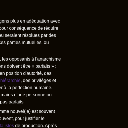
 gens plus en adéquation avec
ra pour conséquence de réduire
ieu seraient résolues par des
ces parties mutuelles, ou
, les opposants à l'anarchisme
 doivent être « parfaits » :
n position d'autorité, des
hiérarchie
, des privilèges et
er à la perfection humaine.
s mains d'une personne ou
pas parfaits.
emme nouvel(le) est souvent
vent, pour justifier le
talistes
de production. Après