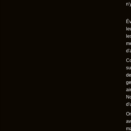
n'
Év
le
le
mé
d'
Co
su
de
ge
ai
No
d'
On
av
ma