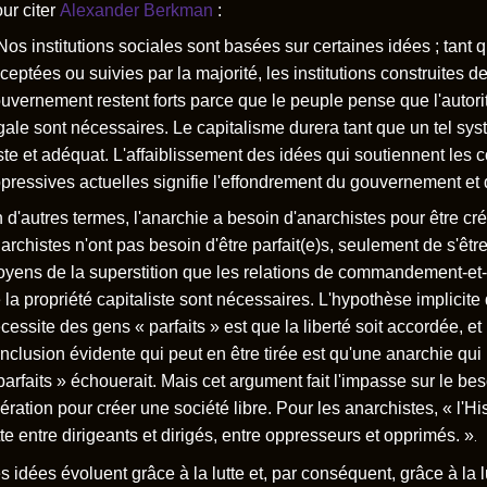
ur citer
Alexander Berkman
:
Nos institutions sociales sont basées sur certaines idées ; tant 
ceptées ou suivies par la majorité, les institutions construites 
uvernement restent forts parce que le peuple pense que l'autorité
gale sont nécessaires. Le capitalisme durera tant que un tel s
ste et adéquat. L'affaiblissement des idées qui soutiennent les 
pressives actuelles signifie l'effondrement du gouvernement et 
 d'autres termes, l'anarchie a besoin d'anarchistes pour être cr
archistes n'ont pas besoin d'être parfait(e)s, seulement de s'être
yens de la superstition que les relations de commandement-et-
 la propriété capitaliste sont nécessaires. L'hypothèse implicite
cessite des gens « parfaits » est que la liberté soit accordée, e
nclusion évidente qui peut en être tirée est qu'une anarchie qui
parfaits » échouerait. Mais cet argument fait l'impasse sur le beso
bération pour créer une société libre. Pour les anarchistes, « l'Hi
tte entre dirigeants et dirigés, entre oppresseurs et opprimés. »
.
s idées évoluent grâce à la lutte et, par conséquent, grâce à la l