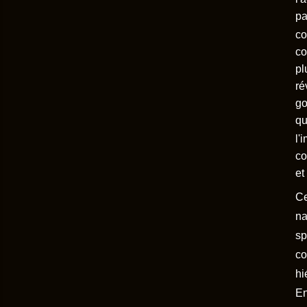
pa
co
co
pl
ré
go
qu
l'
co
et
Ce
na
sp
co
hi
En