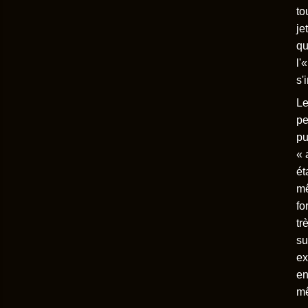
to
je
qu
l'
s'
Le
pe
pu
« 
ét
mê
fo
tr
su
ex
en
m