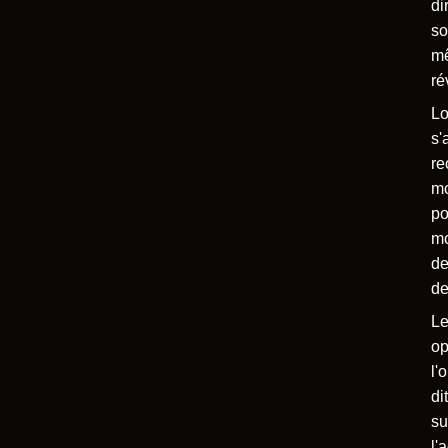
di
so
mê
ré
Lo
s'
re
mo
po
mo
de
de
Le
op
l'
di
su
l'