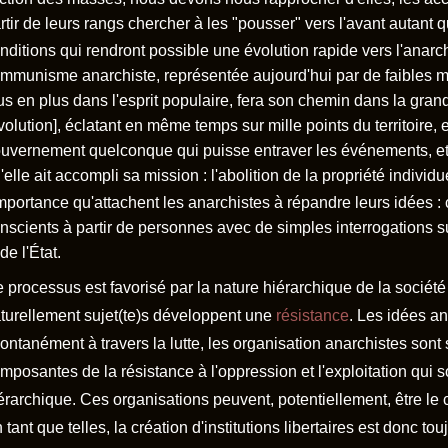
rtir de leurs rangs chercher à les "pousser" vers l'avant autant 
nditions qui rendront possible une évolution rapide vers l'anarc
mmunisme anarchiste, représentée aujourd'hui par de faibles mi
us en plus dans l'esprit populaire, fera son chemin dans la grande
volution], éclatant en même temps sur mille points du territoire
uvernement quelconque qui puisse entraver les événements, et l
'elle ait accompli sa mission : l'abolition de la propriété individue
importance qu'attachent les anarchistes à répandre leurs idées :
nscients à partir de personnes avec de simples interrogations su
 de l'État.
 processus est favorisé par la nature hiérarchique de la société 
turellement sujet(te)s développent une
résistance
. Les idées an
ontanément à travers la lutte, les organisation anarchistes so
mposantes de la résistance à l'oppression et l'exploitation qui 
érarchique. Ces organisations peuvent, potentiellement, être le 
 tant que telles, la création d'institutions libertaires est donc to