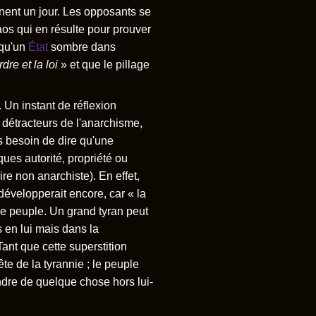
ennent un jour. Les opposants se
aos qui en résulte pour prouver
 qu'un
État
sombre dans
ordre et la loi
» et que le pillage
 Un instant de réflexion
s détracteurs de l'anarchisme,
s besoin de dire qu'une
ues autorité, propriété ou
re non anarchiste). En effet,
évelopperait encore, car « la
e peuple. Un grand tyran peut
s en lui mais dans la
 Tant que cette superstition
ête de la tyrannie ; le peuple
ndre de quelque chose hors lui-