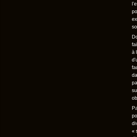
l'
po
ex
so
Do
fa
à 
d
fa
da
pa
su
ob
Pa
po
di
« 