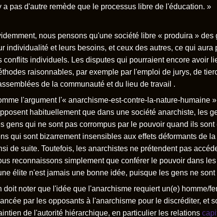
y a pas d'autre remède que le processus libre de l'éducation. »
idemment, nous pensons qu'une société libre « produira » des
ur individualité et leurs besoins, et ceux des autres, ce qui au
s conflits individuels. Les disputes qui pourraient encore avoir l
thodes raisonnables, par exemple par l'emploi de jurys, de tier
assemblées de la communauté et du lieu de travail .
mme l'argument l'« anarchisme-est-contre-la-nature-humaine »
pposent habituellement que dans une société anarchiste, les gens
s gens qui ne sont pas corrompus par le pouvoir quand ils sont e
ns qui sont bizarrement insensibles aux effets déformants de la
nsi de suite. Toutefois, les anarchistes ne prétendent pas accéd
us reconnaissons simplement que conférer le pouvoir dans le
une élite n'est jamais une bonne idée, puisque les gens ne sont 
 doit noter que l'idée que l'anarchisme requiert un(e) homme/f
ancée par les opposants à l'anarchisme pour le discréditer, et sou
intien de l'autorité hiérarchique, en particulier les relations
capi