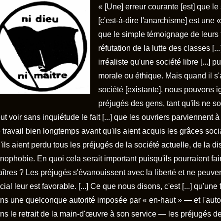
« [Une] erreur courante [est] que le
[c'est-à-dire l'anarchisme] est une «
que le simple témoignage de leurs 
réfutation de la lutte des classes [.
irréaliste qu'une société libre [...] 
morale ou éthique. Mais quand il s
société [existante], nous pouvons ig
préjugés des gens, tant qu'ils ne so
ut voir sans inquiétude le fait [...] que les ouvriers parviennent à
 travail bien longtemps avant qu'ils aient acquis les grâces soci
'ils aient perdu tous les préjugés de la société actuelle, de la dis
nophobie. En quoi cela serait important puisqu'ils pourraient fai
îtres ? Les préjugés s'évanouissent avec la liberté et ne peuven
cial leur est favorable. [...] Ce que nous disons, c'est [...] qu'une
ns une quelconque autorité imposée par « en-haut » — et l'auto
ns le retrait de la main-d'œuvre à son service — les préjugés de l